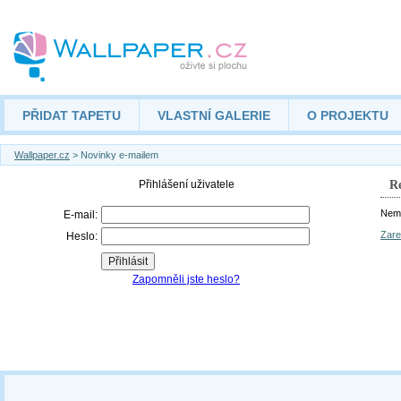
PŘIDAT TAPETU
VLASTNÍ GALERIE
O PROJEKTU
Wallpaper.cz
> Novinky e-mailem
Re
Nemá
Zare