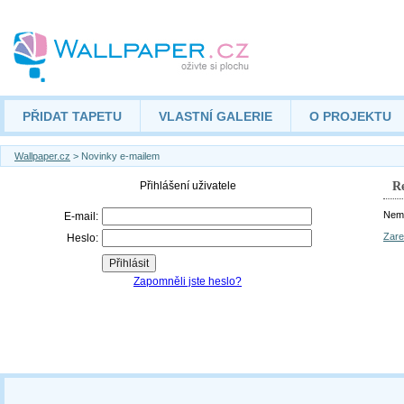
PŘIDAT TAPETU
VLASTNÍ GALERIE
O PROJEKTU
Wallpaper.cz
> Novinky e-mailem
Re
Nemá
Zare