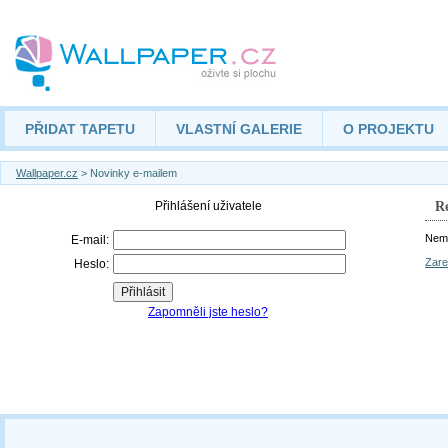
PŘIDAT TAPETU
VLASTNÍ GALERIE
O PROJEKTU
Wallpaper.cz
> Novinky e-mailem
Re
Nemá
Zare