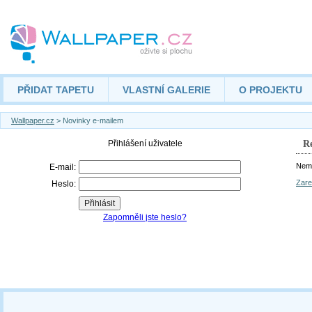
PŘIDAT TAPETU
VLASTNÍ GALERIE
O PROJEKTU
Wallpaper.cz
> Novinky e-mailem
Re
Nemá
Zare