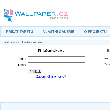
PŘIDAT TAPETU
VLASTNÍ GALERIE
O PROJEKTU
Wallpaper.cz
> Novinky e-mailem
Re
Nemá
Zare