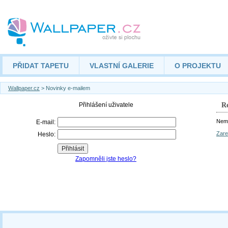
PŘIDAT TAPETU
VLASTNÍ GALERIE
O PROJEKTU
Wallpaper.cz
> Novinky e-mailem
Re
Nemá
Zare