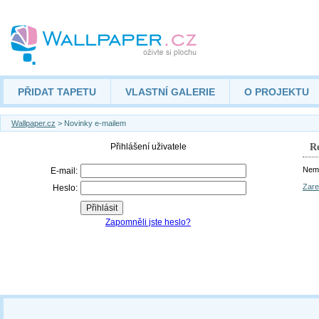
PŘIDAT TAPETU
VLASTNÍ GALERIE
O PROJEKTU
Wallpaper.cz
> Novinky e-mailem
Re
Nemá
Zare