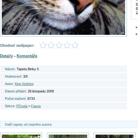
6
8
1
Ohodnoť wallpaper:
Detaily
-
Komentáře
Název:
Tapeta Binky 5
Hodnocení:
3/5
Autor:
King Nothing
Datum přidání:
28.listopadu 2009
Počet stažení:
8733
Sekce:
Příroda
>
Fauna
Další tapety od stejného autora