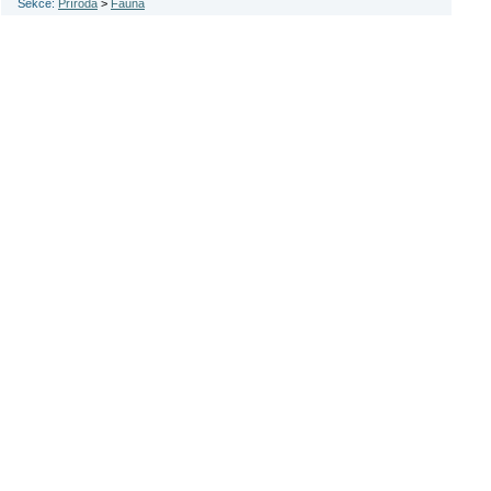
Sekce:
Příroda
>
Fauna