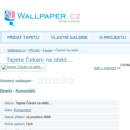
PŘIDAT TAPETU
VLASTNÍ GALERIE
O PROJEKTU
Wallpaper.cz
>
Příroda
>
Fauna
> Čekání na oběd....
Tapeta Čekání na oběd....
CHYBA
další v kategorii
>>
Ohodnoť wallpaper:
Detaily
-
Komentáře
Název:
Tapeta Čekání na oběd....
Autor:
Robaamater
Datum přidání:
12.prosince 2009
Počet stažení:
7114