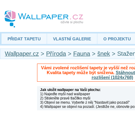
PŘIDAT TAPETU
VLASTNÍ GALERIE
O PROJEKTU
Wallpaper.cz
>
Příroda
>
Fauna
>
šnek
> Stažen
Vámi zvolené rozlišení tapety je vyšší než roz
Kvalita tapety může být snížena.
Stáhnout 
rozlišení (1024x768)
Jak uložit wallpaper na Vaši plochu:
1) Najeďte myší nad wallpaper
2) Stiskněte pravé tlačítko myši
3) Objeví se menu. Vyberte z něj "Nastavit jako pozadí"
4) Wallpaper se objeví na pozadí. (Jestliže ne, obnovte po