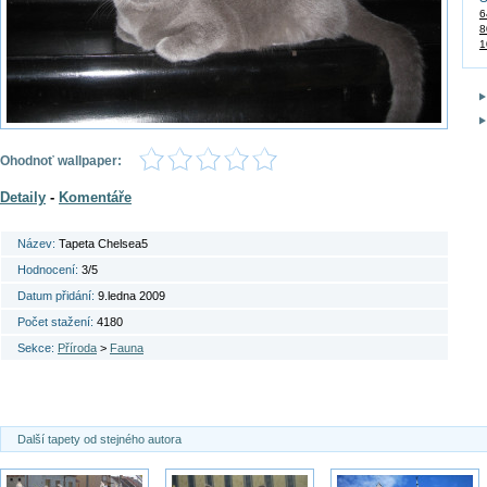
6
8
1
Ohodnoť wallpaper:
Detaily
-
Komentáře
Název:
Tapeta Chelsea5
Hodnocení:
3/5
Datum přidání:
9.ledna 2009
Počet stažení:
4180
Sekce:
Příroda
>
Fauna
Další tapety od stejného autora