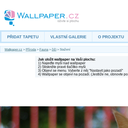
PŘIDAT TAPETU
VLASTNÍ GALERIE
O PROJEKTU
Wallpaper.cz
>
Příroda
>
Fauna
>
čiči
> Stažení
Jak uložit wallpaper na Vaši plochu:
1) Najeďte myší nad wallpaper
2) Stiskněte pravé tlačítko myši
3) Objeví se menu. Vyberte z něj "Nastavit jako pozadí"
4) Wallpaper se objeví na pozadí. (Jestliže ne, obnovte po