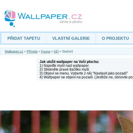
PŘIDAT TAPETU
VLASTNÍ GALERIE
O PROJEKTU
Wallpaper.cz
>
Příroda
>
Fauna
>
čiči
> Stažení
Jak uložit wallpaper na Vaši plochu:
1) Najeďte myší nad wallpaper
2) Stiskněte pravé tlačítko myši
3) Objeví se menu. Vyberte z něj "Nastavit jako pozadí"
4) Wallpaper se objeví na pozadí. (Jestliže ne, obnovte po