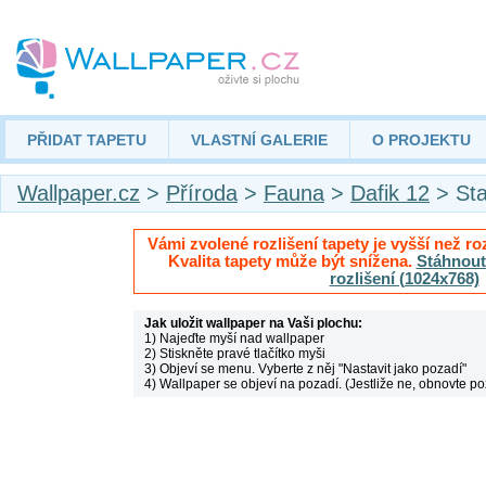
PŘIDAT TAPETU
VLASTNÍ GALERIE
O PROJEKTU
Wallpaper.cz
>
Příroda
>
Fauna
>
Dafik 12
> Sta
Vámi zvolené rozlišení tapety je vyšší než roz
Kvalita tapety může být snížena.
Stáhnout 
rozlišení (1024x768)
Jak uložit wallpaper na Vaši plochu:
1) Najeďte myší nad wallpaper
2) Stiskněte pravé tlačítko myši
3) Objeví se menu. Vyberte z něj "Nastavit jako pozadí"
4) Wallpaper se objeví na pozadí. (Jestliže ne, obnovte po