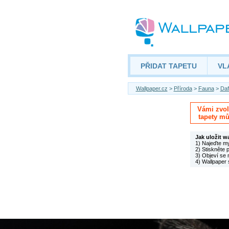
PŘIDAT TAPETU
VL
Wallpaper.cz
>
Příroda
>
Fauna
>
Daf
Vámi zvole
tapety mů
Jak uložit w
1) Najeďte m
2) Stiskněte 
3) Objeví se 
4) Wallpaper 