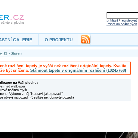
přihlásit
/
registrovat
Přidat do oblíbených
ASTNÍ GALERIE
O PROJEKTU
ik 12
> Stažení
né rozlišení tapety je vyšší než rozlišení originální tapety. Kvalita
že být snížena.
Stáhnout tapetu v originálním rozlišení (1024x768)
allpaper na Vaši plochu:
yší nad wallpaper
pravé tlačítko myši
menu. Vyberte z něj "Nastavit jako pozadí"
se objeví na pozadí. (Jestliže ne, obnovte pozadí)