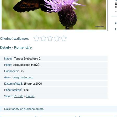
6
8
1
Ohodnoť wallpaper:
Detaily
-
Komentáře
Název:
Tapeta Erebia ligea 2
Popis:
Velká kolekce motýlů.
Hodnocení:
3/5
Autor:
bakgrunder.com
Datum přidání:
15.srpna 2006
Počet stažení:
4691
Sekce:
Příroda
>
Fauna
Další tapety od stejného autora