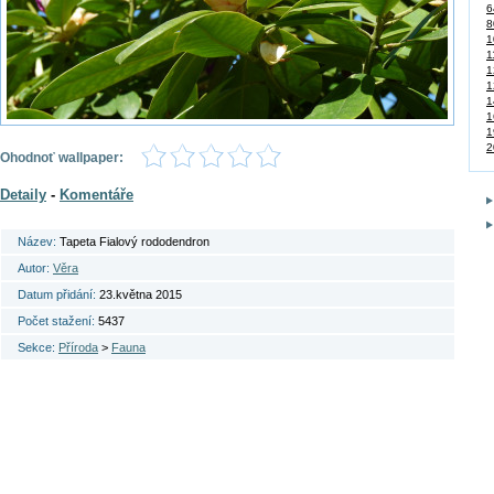
6
8
1
1
1
1
1
1
1
2
Ohodnoť wallpaper:
Detaily
-
Komentáře
Název:
Tapeta Fialový rododendron
Autor:
Věra
Datum přidání:
23.května 2015
Počet stažení:
5437
Sekce:
Příroda
>
Fauna