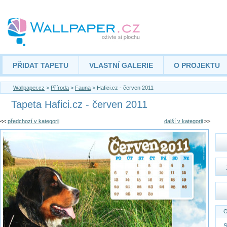
PŘIDAT TAPETU
VLASTNÍ GALERIE
O PROJEKTU
Wallpaper.cz
>
Příroda
>
Fauna
> Hafici.cz - červen 2011
Tapeta Hafici.cz - červen 2011
<<
předchozí v kategorii
další v kategorii
>>
O
S