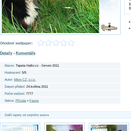
6
8
Ohodnoť wallpaper:
Detaily
-
Komentáře
Název:
Tapeta Hafici.cz - červen 2011
Hodnocení:
5/5
Autor:
Miton CZ, s.r.o.
Datum přidání:
24.května 2011
Počet stažení:
7777
Sekce:
Příroda
>
Fauna
Další tapety od stejného autora