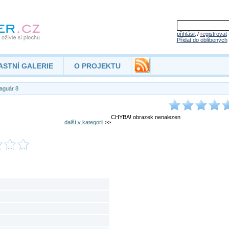
přihlásit
/
registrovat
Přidat do oblíbených
ASTNÍ GALERIE
O PROJEKTU
aguár 8
CHYBA! obrazek nenalezen
další v kategorii
>>