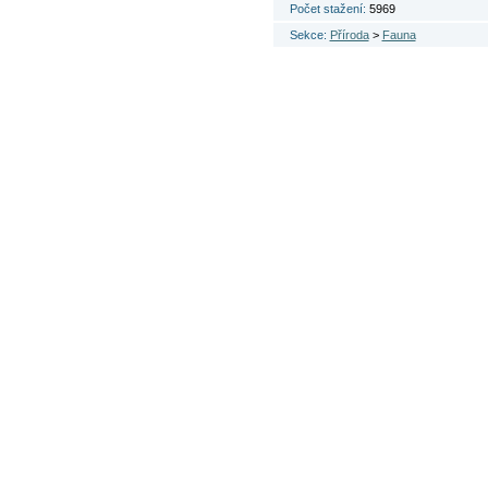
Počet stažení:
5969
Sekce:
Příroda
>
Fauna