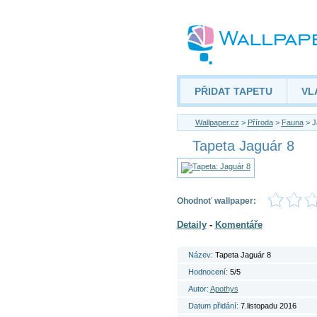
PŘIDAT TAPETU
VL
Wallpaper.cz
>
Příroda
>
Fauna
> J
Tapeta Jaguár 8
Ohodnoť wallpaper:
Detaily
-
Komentáře
Název:
Tapeta Jaguár 8
Hodnocení:
5/5
Autor:
Apothys
Datum přidání:
7.listopadu 2016