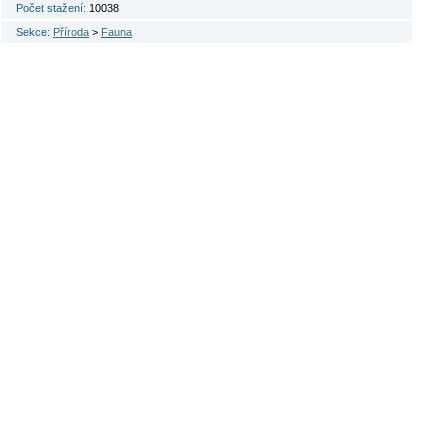
Počet stažení:
10038
Sekce:
Příroda
>
Fauna