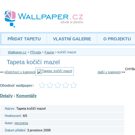
PŘIDAT TAPETU
VLASTNÍ GALERIE
O PROJEKTU
Wallpaper.cz
>
Příroda
>
Fauna
> kočičí mazel
Tapeta kočičí mazel
CHYBA
<<
předchozí v kategorii
další v kategorii
>>
Ohodnoť wallpaper:
Detaily
-
Komentáře
Název:
Tapeta kočičí mazel
Hodnocení:
4/5
Autor:
geronima
Datum přidání:
3.prosince 2008