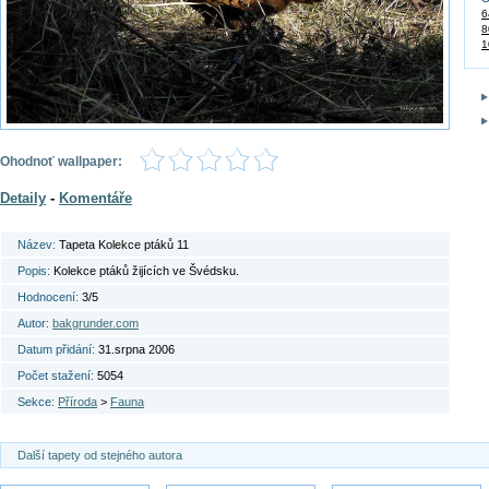
6
8
1
Ohodnoť wallpaper:
Detaily
-
Komentáře
Název:
Tapeta Kolekce ptáků 11
Popis:
Kolekce ptáků žijících ve Švédsku.
Hodnocení:
3/5
Autor:
bakgrunder.com
Datum přidání:
31.srpna 2006
Počet stažení:
5054
Sekce:
Příroda
>
Fauna
Další tapety od stejného autora