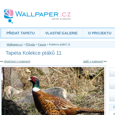
PŘIDAT TAPETU
VLASTNÍ GALERIE
O PROJEKTU
Wallpaper.cz
>
Příroda
>
Fauna
> Kolekce ptáků 11
Tapeta Kolekce ptáků 11
<<
předchozí v kategorii
další v kategorii
>>
O
S