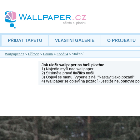
PŘIDAT TAPETU
VLASTNÍ GALERIE
O PROJEKTU
Wallpaper.cz
>
Příroda
>
Fauna
>
Koně34
> Stažení
Jak uložit wallpaper na Vaši plochu:
1) Najeďte myší nad wallpaper
2) Stiskněte pravé tlačítko myši
3) Objeví se menu. Vyberte z něj "Nastavit jako pozadí"
4) Wallpaper se objeví na pozadí. (Jestliže ne, obnovte po