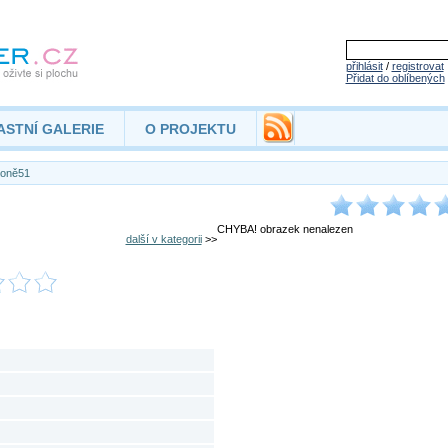
přihlásit
/
registrovat
Přidat do oblíbených
ASTNÍ GALERIE
O PROJEKTU
oně51
CHYBA! obrazek nenalezen
další v kategorii
>>