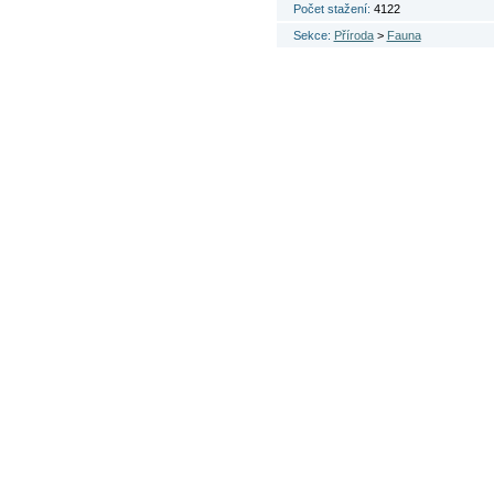
Počet stažení:
4122
Sekce:
Příroda
>
Fauna