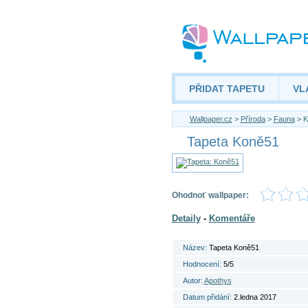
PŘIDAT TAPETU
VL
Wallpaper.cz
>
Příroda
>
Fauna
> K
Tapeta Koně51
Ohodnoť wallpaper:
Detaily
-
Komentáře
Název:
Tapeta Koně51
Hodnocení:
5/5
Autor:
Apothys
Datum přidání:
2.ledna 2017