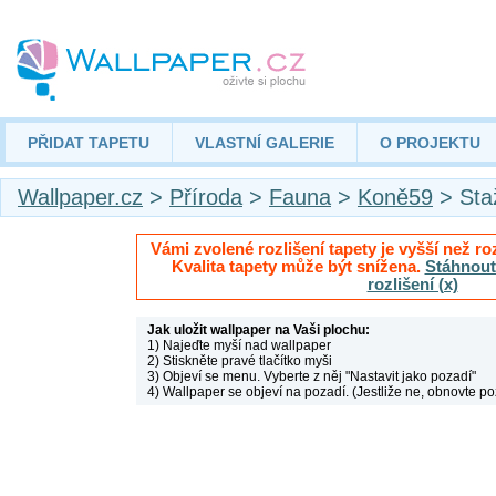
PŘIDAT TAPETU
VLASTNÍ GALERIE
O PROJEKTU
Wallpaper.cz
>
Příroda
>
Fauna
>
Koně59
> Sta
Vámi zvolené rozlišení tapety je vyšší než roz
Kvalita tapety může být snížena.
Stáhnout 
rozlišení (x)
Jak uložit wallpaper na Vaši plochu:
1) Najeďte myší nad wallpaper
2) Stiskněte pravé tlačítko myši
3) Objeví se menu. Vyberte z něj "Nastavit jako pozadí"
4) Wallpaper se objeví na pozadí. (Jestliže ne, obnovte po