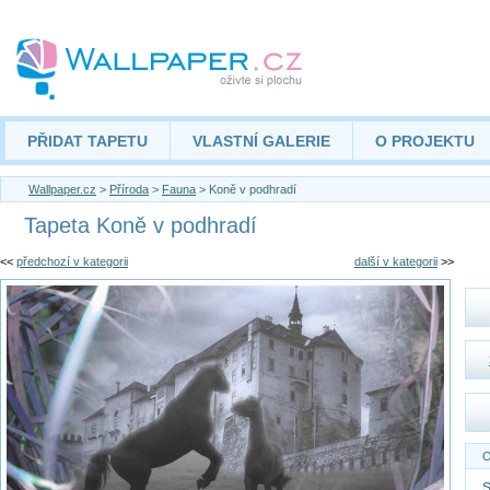
PŘIDAT TAPETU
VLASTNÍ GALERIE
O PROJEKTU
Wallpaper.cz
>
Příroda
>
Fauna
> Koně v podhradí
Tapeta Koně v podhradí
<<
předchozí v kategorii
další v kategorii
>>
O
S