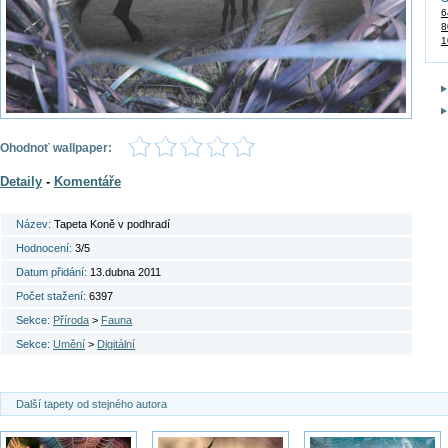
6
8
1
Ohodnoť wallpaper:
Detaily
-
Komentáře
Název:
Tapeta Koně v podhradí
Hodnocení:
3/5
Datum přidání:
13.dubna 2011
Počet stažení:
6397
Sekce:
Příroda
>
Fauna
Sekce:
Umění
>
Digitální
Další tapety od stejného autora