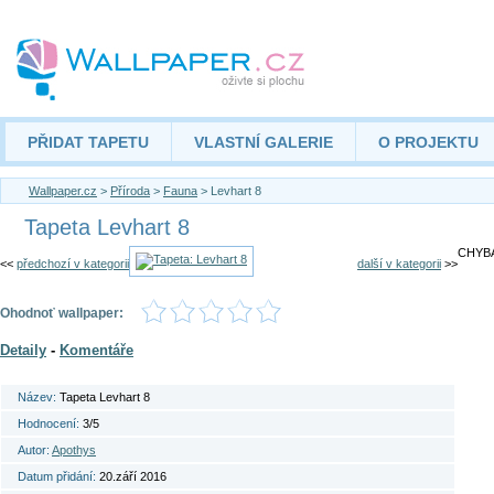
PŘIDAT TAPETU
VLASTNÍ GALERIE
O PROJEKTU
Wallpaper.cz
>
Příroda
>
Fauna
> Levhart 8
Tapeta Levhart 8
CHYBA
<<
předchozí v kategorii
další v kategorii
>>
Ohodnoť wallpaper:
Detaily
-
Komentáře
Název:
Tapeta Levhart 8
Hodnocení:
3/5
Autor:
Apothys
Datum přidání:
20.září 2016