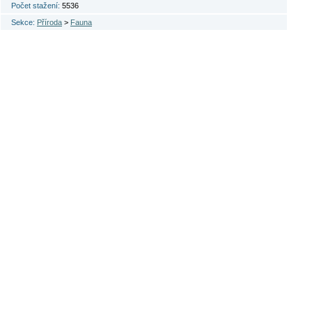
Počet stažení:
5536
Sekce:
Příroda
>
Fauna