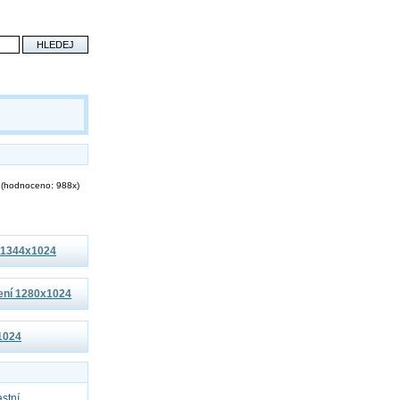
(hodnoceno: 988x)
í 1344x1024
šení 1280x1024
x1024
astní