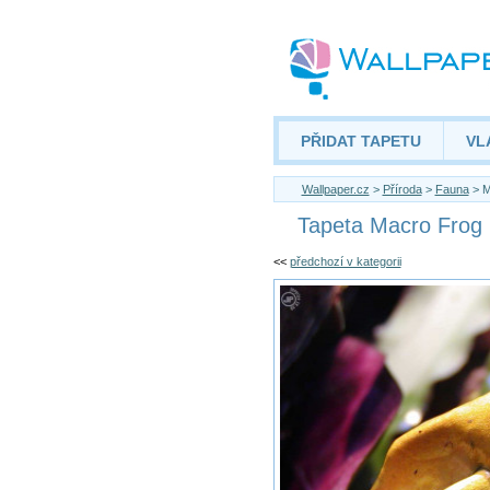
PŘIDAT TAPETU
VL
Wallpaper.cz
>
Příroda
>
Fauna
> M
Tapeta Macro Frog
<<
předchozí v kategorii