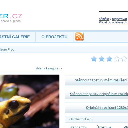
přihlásit
/
registrovat
Přidat do oblíbených
ASTNÍ GALERIE
O PROJEKTU
acro Frog
další v kategorii
>>
Stáhnout tapetu v mém rozlišen
Stáhnout tapetu v originálním rozli
Originální rozlišení 1280
Ostatní rozlišení
Standardní
Širokoúlé
Vl