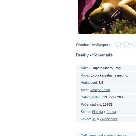
Ohodnoť wallpaper:
Detaily
-
Komentáře
Název:
Tapeta Macro Frog
Popis:
Exotická žába na mechu.
Hodnocení:
3/5
Autor:
Joseph Price
Datum přidání:
13.února 2005
Počet stažení:
16753
Sekce:
Příroda
>
Fauna
Sekce:
3D
>
Živočichové
Další tapety od stejného autora