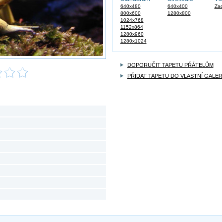
640x480
640x400
Zad
800x600
1280x800
1024x768
1152x864
1280x960
1280x1024
DOPORUČIT TAPETU PŘÁTELŮM
PŘIDAT TAPETU DO VLASTNÍ GALER