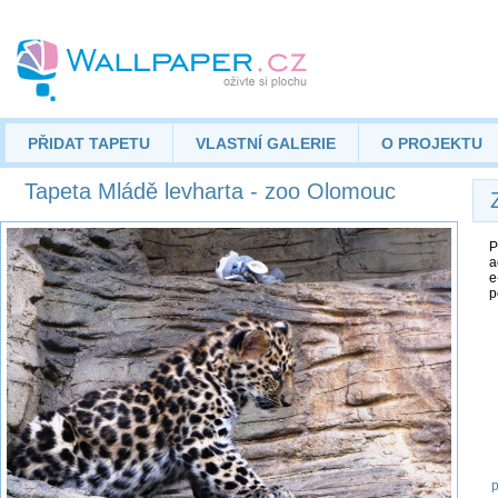
PŘIDAT TAPETU
VLASTNÍ GALERIE
O PROJEKTU
Tapeta Mládě levharta - zoo Olomouc
P
a
e
p
p