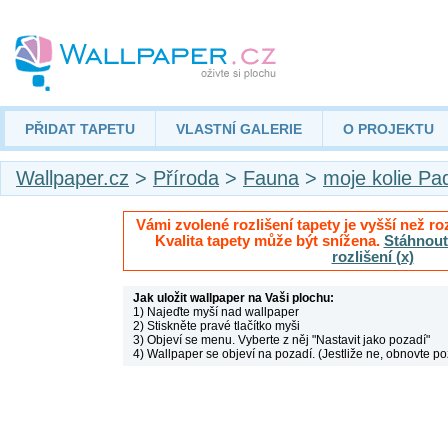
PŘIDAT TAPETU
VLASTNÍ GALERIE
O PROJEKTU
Wallpaper.cz
>
Příroda
>
Fauna
>
moje kolie Pa
Vámi zvolené rozlišení tapety je vyšší než roz
Kvalita tapety může být snížena.
Stáhnout 
rozlišení (x)
Jak uložit wallpaper na Vaši plochu:
1) Najeďte myší nad wallpaper
2) Stiskněte pravé tlačítko myši
3) Objeví se menu. Vyberte z něj "Nastavit jako pozadí"
4) Wallpaper se objeví na pozadí. (Jestliže ne, obnovte po