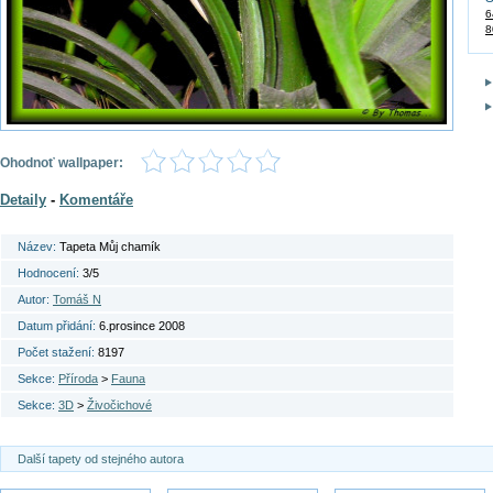
6
8
Ohodnoť wallpaper:
Detaily
-
Komentáře
Název:
Tapeta Můj chamík
Hodnocení:
3/5
Autor:
Tomáš N
Datum přidání:
6.prosince 2008
Počet stažení:
8197
Sekce:
Příroda
>
Fauna
Sekce:
3D
>
Živočichové
Další tapety od stejného autora