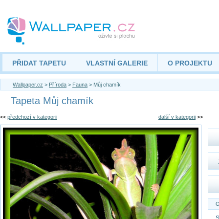
PŘIDAT TAPETU
VLASTNÍ GALERIE
O PROJEKTU
Wallpaper.cz
>
Příroda
>
Fauna
> Můj chamík
Tapeta Můj chamík
<<
předchozí v kategorii
další v kategorii
>>
O
S