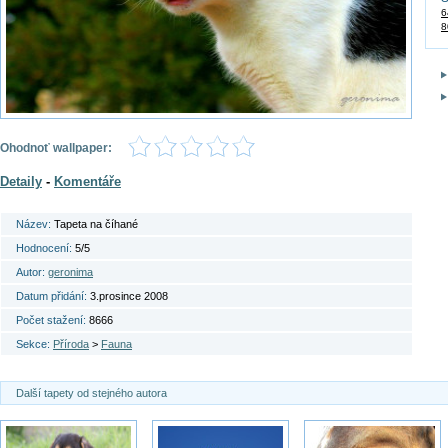
6
8
Ohodnoť wallpaper:
Detaily
-
Komentáře
Název:
Tapeta na číhané
Hodnocení:
5/5
Autor:
geronima
Datum přidání:
3.prosince 2008
Počet stažení:
8666
Sekce:
Příroda
>
Fauna
Další tapety od stejného autora