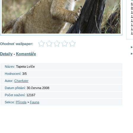
6
8
1
1
1
1
1
1
Ohodnoť wallpaper:
Detaily
-
Komentáře
Název:
Tapeta Lvíče
Hodnocení:
3/5
Autor:
Chanfuter
Datum přidání:
30.června 2008
Počet stažení:
12167
Sekce:
Příroda
>
Fauna