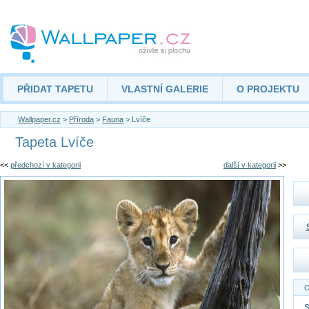
PŘIDAT TAPETU
VLASTNÍ GALERIE
O PROJEKTU
Wallpaper.cz
>
Příroda
>
Fauna
> Lvíče
Tapeta Lvíče
<<
předchozí v kategorii
další v kategorii
>>
O
S