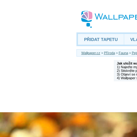
PŘIDAT TAPETU
VL
Wallpaper.cz
>
Příroda
>
Fauna
>
Pej
Jak uložit w
1) Najeďte m
2) Stiskněte 
3) Objeví se 
4) Wallpaper 