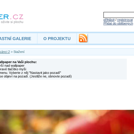
přihlásit
/
registrovat
Přidat do oblíbených
ASTNÍ GALERIE
O PROJEKTU
sánci 2
> Stažení
allpaper na Vaši plochu:
yší nad wallpaper
pravé tlačítko myši
menu. Vyberte z něj "Nastavit jako pozadí"
se objeví na pozadí. (Jestliže ne, obnovte pozadí)