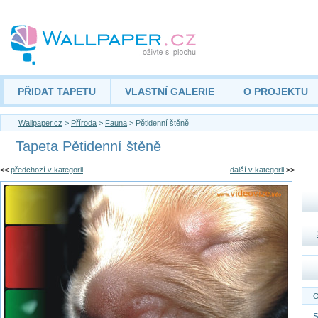
PŘIDAT TAPETU
VLASTNÍ GALERIE
O PROJEKTU
Wallpaper.cz
>
Příroda
>
Fauna
> Pětidenní štěně
Tapeta Pětidenní štěně
<<
předchozí v kategorii
další v kategorii
>>
O
S