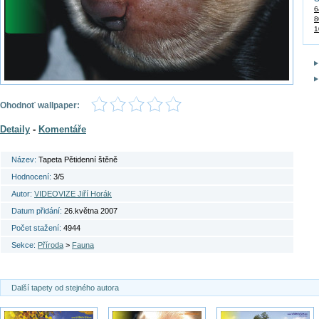
6
8
1
Ohodnoť wallpaper:
Detaily
-
Komentáře
Název:
Tapeta Pětidenní štěně
Hodnocení:
3/5
Autor:
VIDEOVIZE Jiří Horák
Datum přidání:
26.května 2007
Počet stažení:
4944
Sekce:
Příroda
>
Fauna
Další tapety od stejného autora