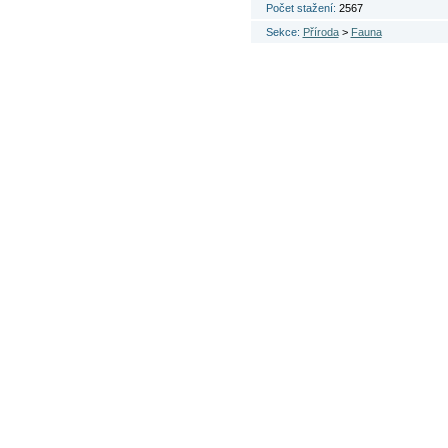
Počet stažení:
2567
Sekce:
Příroda
>
Fauna