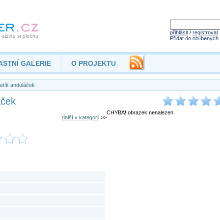
přihlásit
/
registrovat
Přidat do oblíbených
ASTNÍ GALERIE
O PROJEKTU
etík anduláček
áček
CHYBA! obrazek nenalezen
další v kategorii
>>