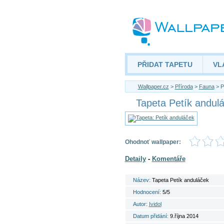
PŘIDAT TAPETU
VL
Wallpaper.cz
>
Příroda
>
Fauna
> P
Tapeta Petík andul
Ohodnoť wallpaper:
Detaily
-
Komentáře
Název:
Tapeta Petík anduláček
Hodnocení:
5/5
Autor:
Ividol
Datum přidání:
9.října 2014