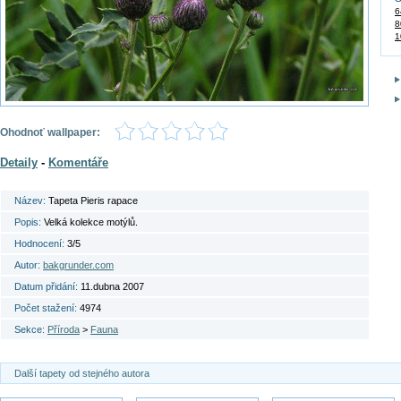
6
8
1
Ohodnoť wallpaper:
Detaily
-
Komentáře
Název:
Tapeta Pieris rapace
Popis:
Velká kolekce motýlů.
Hodnocení:
3/5
Autor:
bakgrunder.com
Datum přidání:
11.dubna 2007
Počet stažení:
4974
Sekce:
Příroda
>
Fauna
Další tapety od stejného autora