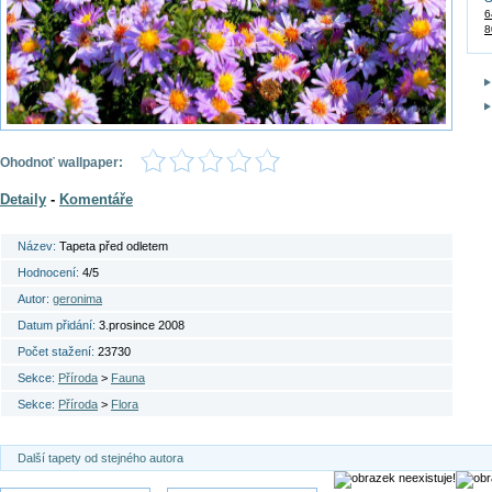
6
8
Ohodnoť wallpaper:
Detaily
-
Komentáře
Název:
Tapeta před odletem
Hodnocení:
4/5
Autor:
geronima
Datum přidání:
3.prosince 2008
Počet stažení:
23730
Sekce:
Příroda
>
Fauna
Sekce:
Příroda
>
Flora
Další tapety od stejného autora