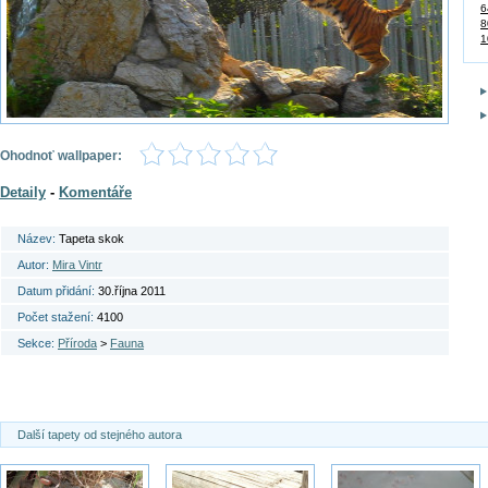
6
8
1
Ohodnoť wallpaper:
Detaily
-
Komentáře
Název:
Tapeta skok
Autor:
Mira Vintr
Datum přidání:
30.října 2011
Počet stažení:
4100
Sekce:
Příroda
>
Fauna
Další tapety od stejného autora