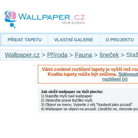
PŘIDAT TAPETU
VLASTNÍ GALERIE
O PROJEKTU
Wallpaper.cz
>
Příroda
>
Fauna
>
šneček
> Staž
Vámi zvolené rozlišení tapety je vyšší než roz
Kvalita tapety může být snížena.
Stáhnout 
rozlišení (x)
Jak uložit wallpaper na Vaši plochu:
1) Najeďte myší nad wallpaper
2) Stiskněte pravé tlačítko myši
3) Objeví se menu. Vyberte z něj "Nastavit jako pozadí"
4) Wallpaper se objeví na pozadí. (Jestliže ne, obnovte po