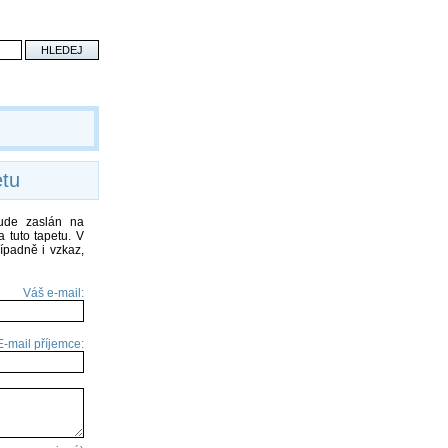
etu
bude zaslán na
 tuto tapetu. V
ípadně i vzkaz,
Váš e-mail:
E-mail příjemce: