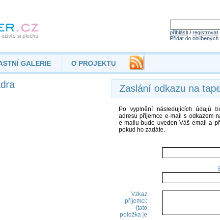
přihlásit
/
registrovat
Přidat do oblíbených
ASTNÍ GALERIE
O PROJEKTU
adra
Zaslání odkazu na tap
Po vyplnění následujících údajů 
adresu příjemce e-mail s odkazem na
e-mailu bude uveden Váš email a př
pokud ho zadáte.
Vzkaz
příjemci:
(tato
položka je