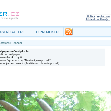
přihlásit
/
registrovat
Přidat do oblíbených
ASTNÍ GALERIE
O PROJEKTU
ceratops
> Stažení
allpaper na Vaši plochu:
yší nad wallpaper
pravé tlačítko myši
menu. Vyberte z něj "Nastavit jako pozadí"
se objeví na pozadí. (Jestliže ne, obnovte pozadí)