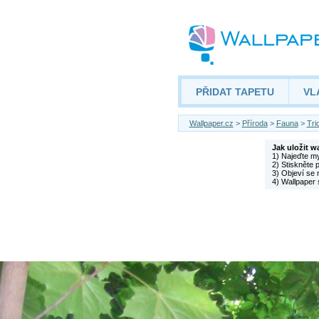
PŘIDAT TAPETU
VL
Wallpaper.cz
>
Příroda
>
Fauna
>
Tri
Jak uložit w
1) Najeďte m
2) Stiskněte 
3) Objeví se 
4) Wallpaper 