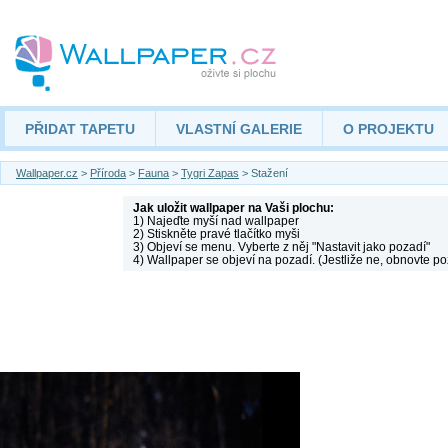
PŘIDAT TAPETU
VLASTNÍ GALERIE
O PROJEKTU
Wallpaper.cz
>
Příroda
>
Fauna
>
Tygri Zapas
> Stažení
Jak uložit wallpaper na Vaši plochu:
1) Najeďte myší nad wallpaper
2) Stiskněte pravé tlačítko myši
3) Objeví se menu. Vyberte z něj "Nastavit jako pozadí"
4) Wallpaper se objeví na pozadí. (Jestliže ne, obnovte po