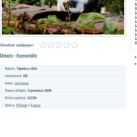
6
8
1
1
1
1
1
1
1
2
Ohodnoť wallpaper:
Detaily
-
Komentáře
Název:
Tapeta u růže
Hodnocení:
4/5
Autor:
geronima
Datum přidání:
3.prosince 2008
Počet stažení:
12226
Sekce:
Příroda
>
Fauna