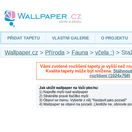
PŘIDAT TAPETU
VLASTNÍ GALERIE
O PROJEKTU
Wallpaper.cz
>
Příroda
>
Fauna
>
včela :)
> Sta
Vámi zvolené rozlišení tapety je vyšší než roz
Kvalita tapety může být snížena.
Stáhnout 
rozlišení (1024x768)
Jak uložit wallpaper na Vaši plochu:
1) Najeďte myší nad wallpaper
2) Stiskněte pravé tlačítko myši
3) Objeví se menu. Vyberte z něj "Nastavit jako pozadí"
4) Wallpaper se objeví na pozadí. (Jestliže ne, obnovte po