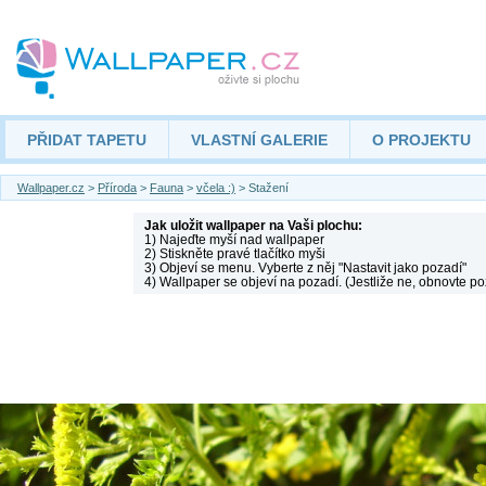
PŘIDAT TAPETU
VLASTNÍ GALERIE
O PROJEKTU
Wallpaper.cz
>
Příroda
>
Fauna
>
včela :)
> Stažení
Jak uložit wallpaper na Vaši plochu:
1) Najeďte myší nad wallpaper
2) Stiskněte pravé tlačítko myši
3) Objeví se menu. Vyberte z něj "Nastavit jako pozadí"
4) Wallpaper se objeví na pozadí. (Jestliže ne, obnovte po