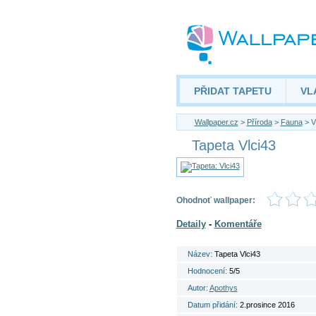
PŘIDAT TAPETU
VL
Wallpaper.cz
>
Příroda
>
Fauna
> V
Tapeta Vlci43
Ohodnoť wallpaper:
Detaily
-
Komentáře
Název:
Tapeta Vlci43
Hodnocení:
5/5
Autor:
Apothys
Datum přidání:
2.prosince 2016