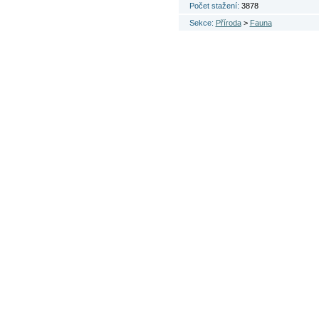
Počet stažení:
3878
Sekce:
Příroda
>
Fauna