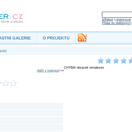
přihlásit
/
registrovat
Přidat do oblíbených
ASTNÍ GALERIE
O PROJEKTU
lci43
CHYBA! obrazek nenalezen
další v kategorii
>>