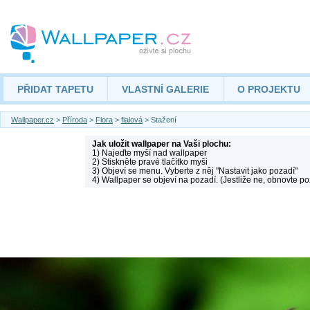
PŘIDAT TAPETU
VLASTNÍ GALERIE
O PROJEKTU
Wallpaper.cz
>
Příroda
>
Flora
>
fialová
> Stažení
Jak uložit wallpaper na Vaši plochu:
1) Najeďte myší nad wallpaper
2) Stiskněte pravé tlačítko myši
3) Objeví se menu. Vyberte z něj "Nastavit jako pozadí"
4) Wallpaper se objeví na pozadí. (Jestliže ne, obnovte po