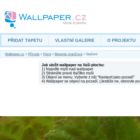
PŘIDAT TAPETU
VLASTNÍ GALERIE
O PROJEKTU
Wallpaper.cz
>
Příroda
>
Flora
>
Begonie oranžová
> Stažení
Jak uložit wallpaper na Vaši plochu:
1) Najeďte myší nad wallpaper
2) Stiskněte pravé tlačítko myši
3) Objeví se menu. Vyberte z něj "Nastavit jako pozadí"
4) Wallpaper se objeví na pozadí. (Jestliže ne, obnovte po