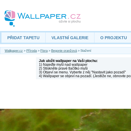
PŘIDAT TAPETU
VLASTNÍ GALERIE
O PROJEKTU
Wallpaper.cz
>
Příroda
>
Flora
>
Begonie oranžová
> Stažení
Jak uložit wallpaper na Vaši plochu:
1) Najeďte myší nad wallpaper
2) Stiskněte pravé tlačítko myši
3) Objeví se menu. Vyberte z něj "Nastavit jako pozadí"
4) Wallpaper se objeví na pozadí. (Jestliže ne, obnovte po