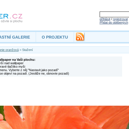
přihlásit
/
registrovat
Přidat do oblíbených
ASTNÍ GALERIE
O PROJEKTU
nie oranžová
> Stažení
allpaper na Vaši plochu:
yší nad wallpaper
pravé tlačítko myši
menu. Vyberte z něj "Nastavit jako pozadí"
se objeví na pozadí. (Jestliže ne, obnovte pozadí)