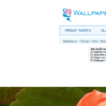
PŘIDAT TAPETU
VL
Wallpaper.cz
>
Příroda
>
Flora
>
Bego
Jak uložit w
1) Najeďte m
2) Stiskněte 
3) Objeví se 
4) Wallpaper 